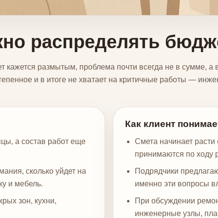
ужно распределять бюдж
 кажется размытым, проблема почти всегда не в сумме, а 
степенное и в итоге не хватает на критичные работы — инж
Как клиент понимае
цы, а состав работ еще
Смета начинает расти 
принимаются по ходу р
мания, сколько уйдет на
Подрядчики предлагают
ку и мебель.
именно эти вопросы вл
рых зон, кухни,
При обсуждении ремо
инженерные узлы, пла