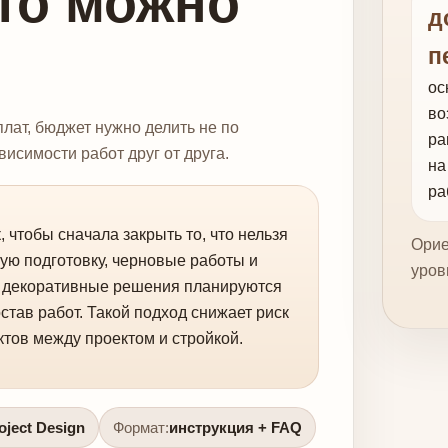
что можно
д
п
ос
во
лат, бюджет нужно делить не по
ра
висимости работ друг от друга.
на
ра
 чтобы сначала закрыть то, что нельзя
Орие
ную подготовку, черновые работы и
уров
и декоративные решения планируются
остав работ. Такой подход снижает риск
тов между проектом и стройкой.
ject Design
Формат:
инструкция + FAQ