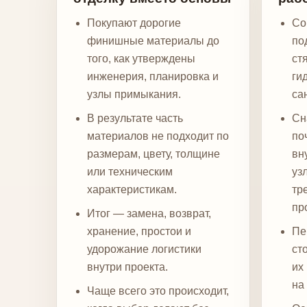
Покупают дорогие
Со
финишные материалы до
по
того, как утверждены
ст
инженерия, планировка и
ги
узлы примыкания.
са
В результате часть
Сн
материалов не подходит по
по
размерам, цвету, толщине
вн
или техническим
уз
характеристикам.
тр
пр
Итог — замена, возврат,
хранение, простои и
Пе
удорожание логистики
ст
внутри проекта.
их
на
Чаще всего это происходит,