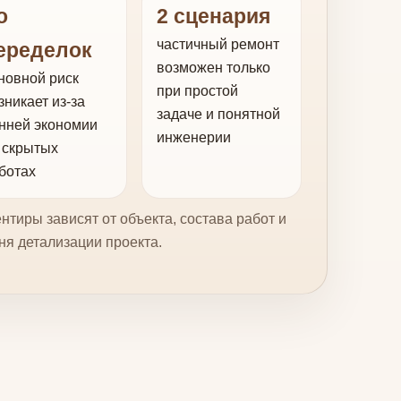
о
2 сценария
частичный ремонт
еределок
возможен только
новной риск
при простой
зникает из-за
задаче и понятной
нней экономии
инженерии
 скрытых
ботах
нтиры зависят от объекта, состава работ и
ня детализации проекта.