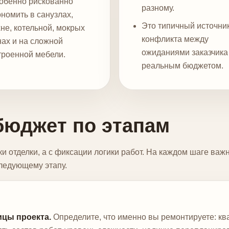
обенно рискованно
разному.
ономить в санузлах,
Это типичный источни
хне, котельной, мокрых
конфликта между
нах и на сложной
ожиданиями заказчика
троенной мебели.
реальным бюджетом.
бюджет по этапам
и отделки, а с фиксации логики работ. На каждом шаге важ
следующему этапу.
ицы проекта.
Определите, что именно вы ремонтируете: кв