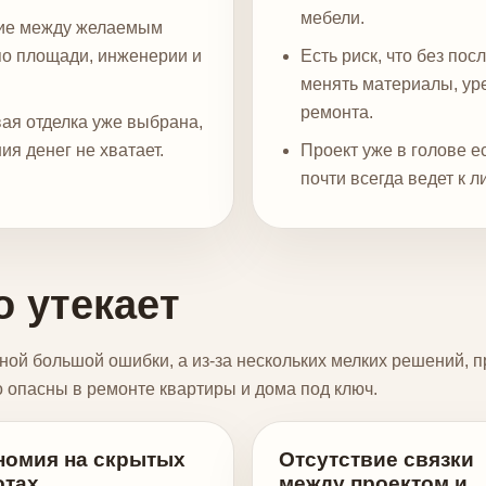
мебели.
ние между желаемым
по площади, инженерии и
Есть риск, что без по
менять материалы, уре
ремонта.
вая отделка уже выбрана,
я денег не хватает.
Проект уже в голове е
почти всегда ведет к 
 утекает
дной большой ошибки, а из-за нескольких мелких решений, 
 опасны в ремонте квартиры и дома под ключ.
номия на скрытых
Отсутствие связки
отах
между проектом и