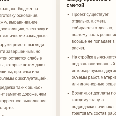
сметой
кращают бюджет на
Проект существует
дготовку основания,
отдельно, а смета
яжку, выравнивание,
собирается отдельно,
дроизоляцию, электрику и
поэтому часть решени
нтехнические закладные.
вообще не попадает в
аружи ремонт выглядит
расчет.
чти завершенным, но
На стройке выясняется
утри остаются слабые
под запланированный
лы, которые потом дают
интерьер нужны други
ещины, протечки или
объемы работ, матери
облемы с эксплуатацией.
или инженерные реше
ределка таких ошибок
Возникают доплаты по
оит заметно дороже, чем
каждому этапу, а
 корректное выполнение
подрядчики начинают
 старте.
трактовать состав рабо